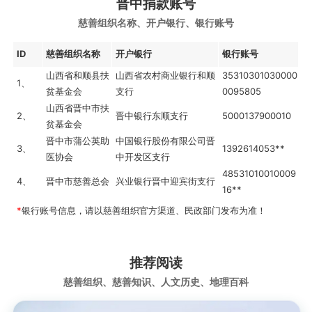
晋中捐款账号
慈善组织名称、开户银行、银行账号
ID
慈善组织名称
开户银行
银行账号
山西省和顺县扶
山西省农村商业银行和顺
35310301030000
1、
贫基金会
支行
0095805
山西省晋中市扶
2、
晋中银行东顺支行
5000137900010
贫基金会
晋中市蒲公英助
中国银行股份有限公司晋
3、
1392614053**
医协会
中开发区支行
48531010010009
4、
晋中市慈善总会
兴业银行晋中迎宾街支行
16**
*
银行账号信息，请以慈善组织官方渠道、民政部门发布为准！
推荐阅读
慈善组织、慈善知识、人文历史、地理百科