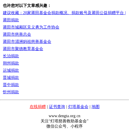
也许您对以下文章感兴趣：
建议收藏：20家莆田基金会捐款概况、捐款账号及莆田公益捐赠平台 |
莆田捐款
莆田市城厢区见义勇为工作协会
莆田市慈善总会
莆田市湄洲妈祖慈善基金会
莆田市聚德教育基金会
长治捐款
朔州捐款
运城捐款
晋城捐款
晋中捐款
忻州捐款
在线捐赠
|
证书查询
|
灯塔基金会
|
地图
www.dengta.org.cn
关注“灯塔慈善救助基金会”
微信公众号、小程序