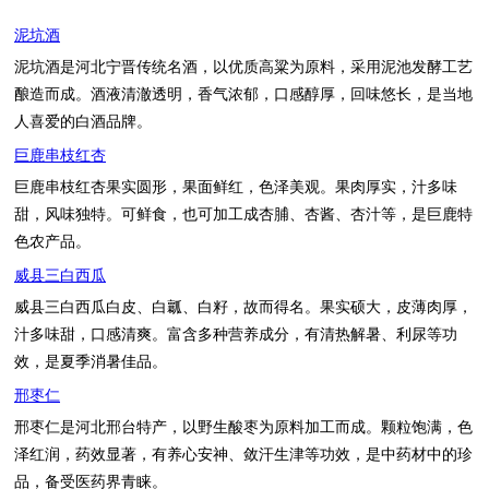
泥坑酒
泥坑酒是河北宁晋传统名酒，以优质高粱为原料，采用泥池发酵工艺
酿造而成。酒液清澈透明，香气浓郁，口感醇厚，回味悠长，是当地
人喜爱的白酒品牌。
巨鹿串枝红杏
巨鹿串枝红杏果实圆形，果面鲜红，色泽美观。果肉厚实，汁多味
甜，风味独特。可鲜食，也可加工成杏脯、杏酱、杏汁等，是巨鹿特
色农产品。
威县三白西瓜
威县三白西瓜白皮、白瓤、白籽，故而得名。果实硕大，皮薄肉厚，
汁多味甜，口感清爽。富含多种营养成分，有清热解暑、利尿等功
效，是夏季消暑佳品。
邢枣仁
邢枣仁是河北邢台特产，以野生酸枣为原料加工而成。颗粒饱满，色
泽红润，药效显著，有养心安神、敛汗生津等功效，是中药材中的珍
品，备受医药界青睐。