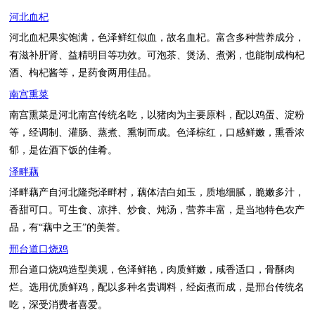
河北血杞
河北血杞果实饱满，色泽鲜红似血，故名血杞。富含多种营养成分，
有滋补肝肾、益精明目等功效。可泡茶、煲汤、煮粥，也能制成枸杞
酒、枸杞酱等，是药食两用佳品。
南宫熏菜
南宫熏菜是河北南宫传统名吃，以猪肉为主要原料，配以鸡蛋、淀粉
等，经调制、灌肠、蒸煮、熏制而成。色泽棕红，口感鲜嫩，熏香浓
郁，是佐酒下饭的佳肴。
泽畔藕
泽畔藕产自河北隆尧泽畔村，藕体洁白如玉，质地细腻，脆嫩多汁，
香甜可口。可生食、凉拌、炒食、炖汤，营养丰富，是当地特色农产
品，有“藕中之王”的美誉。
邢台道口烧鸡
邢台道口烧鸡造型美观，色泽鲜艳，肉质鲜嫩，咸香适口，骨酥肉
烂。选用优质鲜鸡，配以多种名贵调料，经卤煮而成，是邢台传统名
吃，深受消费者喜爱。