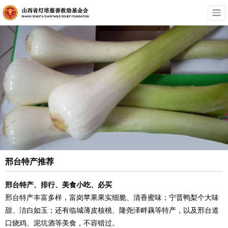
邢台特产推荐
邢台特产、排行、美食小吃、必买
邢台特产丰富多样，富岗苹果果实细脆、清香蜜味；宁晋鸭梨个大味
甜、洁白如玉；还有临城薄皮核桃、隆尧泽畔藕等特产，以及邢台道
口烧鸡、泥坑酒等美食，不容错过。