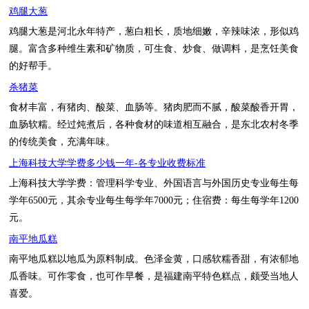
鸡腿大葱
鸡腿大葱是河北永年特产，葱白粗长，质地细嫩，辛辣味浓，形似鸡
腿。富含多种维生素和矿物质，可生食、炒食、做调料，是烹饪美食
的好帮手。
杀猪菜
食材丰富，有猪肉、酸菜、血肠等。猪肉肥而不腻，酸菜酸香开胃，
血肠软糯。经过炖煮后，各种食材的味道相互融合，是东北农村冬季
的传统美食，充满年味。
上海科技大学学费多少钱一年-各专业收费标准
上海科技大学学费：管理科学专业、外国语言与外国历史专业每生每
学年6500元，其余专业每生每学年7000元；住宿费：每生每学年1200
元。
南平地瓜糕
南平地瓜糕以地瓜为原料制成。色泽金黄，口感软糯香甜，有浓郁地
瓜香味。可作零食，也可作早餐，是福建南平特色糕点，颇受当地人
喜爱。