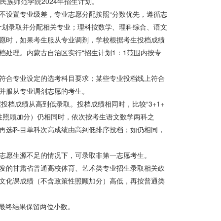
族师范学院2024年招生计划。
不设置专业级差，专业志愿分配按照“分数优先，遵循志
计划录取并分配相关专业；理科按数学、理科综合、语文
愿时，如果考生服从专业调剂，学校根据考生投档成绩
处理。内蒙古自治区实行“招生计划1：1范围内按专
符合专业设定的选考科目要求；某些专业投档线上符合
并服从专业调剂志愿的考生。
投档成绩从高到低录取。投档成绩相同时，比较“3+1+
策性照顾加分）仍相同时，依次按考生语文数学两科之
再选科目单科次高成绩由高到低排序投档；如仍相同，
志愿生源不足的情况下，可录取非第一志愿考生。
发的甘肃省普通高校体育、艺术类专业招生录取相关政
文化课成绩（不含政策性照顾加分）高低，再按普通类
%，最终结果保留两位小数。