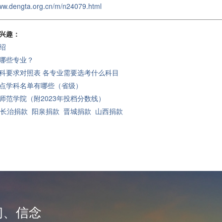
www.dengta.org.cn/m/n24079.html
兴趣：
绍
哪些专业？
科要求对照表 各专业需要选考什么科目
点学科名单有哪些（省级）
师范学院（附2023年投档分数线）
长治捐款
阳泉捐款
晋城捐款
山西捐款
韧、信念