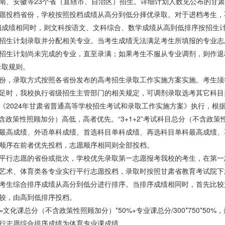
南、安徽等23个省（直辖市、自治区）招生。详细计划人数见公布的甘肃民
愿投档省份，学校按照投档成绩从高分到低分择优录取。对于进档考生，
档成绩相同时，则文科按语文、文科综合、数学成绩从高到低排序按招生
招生计划录取并分配相关专业。当考生成绩无法满足考生所填报的专业志
招生计划尚未完成的专业，直至录满；如果考生不服从专业调剂，则作退档
录取规则。
份，录取方式按照各省份发布的高考招生录取工作实施方案实施。考生须
足时，我校执行省级招生主管部门的相关规定，可调剂录取选考其它科目
《2024年甘肃省普通高等学校招生考试和录取工作实施方案》执行，根据
不含政策性照顾加分）高低，高者优先。“3+1+2”考试科目总分（不含政
最高成绩、外语单科成绩、首选科目单科成绩、再选科目单科最高成绩、
顺序在前者优先投档，志愿顺序相同则全部投档。
平行志愿的省份或批次，学校优先录取第一志愿报考我校的考生，在第一
艺术、体育类各专业实行平行志愿投档，录取时按照甘肃省教育考试院下
考生综合排序成绩从高分到低分进行排序。当排序成绩相同时，首先比较
较，由高到低排序投档。
文化课总分（不含政策性照顾加分）*50%+专业课总分/300*750*50
行志愿综合排序成绩为体育专业课成绩。