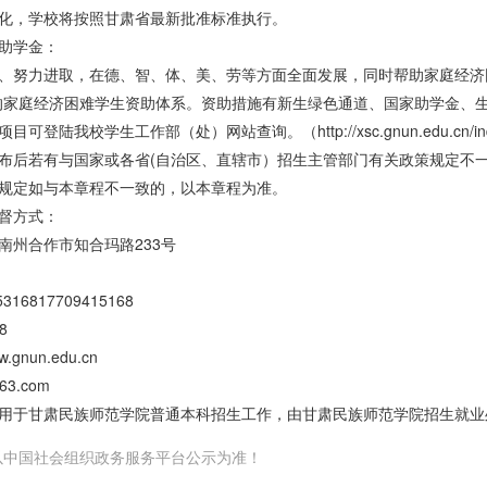
化，学校将按照甘肃省最新批准标准执行。
助学金：
、努力进取，在德、智、体、美、劳等方面全面发展，同时帮助家庭经济
的家庭经济困难学生资助体系。资助措施有新生绿色通道、国家助学金、
登陆我校学生工作部（处）网站查询。（http://xsc.gnun.edu.cn/ind
布后若有与国家或各省(自治区、直辖市）招生主管部门有关政策规定不
规定如与本章程不一致的，以本章程为准。
督方式：
南州合作市知合玛路233号
16817709415168
8
.gnun.edu.cn
63.com
用于甘肃民族师范学院普通本科招生工作，由甘肃民族师范学院招生就业
以中国社会组织政务服务平台公示为准！