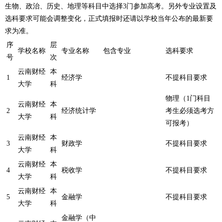
生物、政治、历史、地理等科目中选择3门参加高考。另外专业设置及
选科要求可能会调整变化，正式填报时还请以学校当年公布的最新要
求为准。
序
层
学校名称
专业名称
包含专业
选科要求
号
次
云南财经
本
1
经济学
不提科目要求
大学
科
物理（1门科目
云南财经
本
2
经济统计学
考生必须选考方
大学
科
可报考）
云南财经
本
3
财政学
不提科目要求
大学
科
云南财经
本
4
税收学
不提科目要求
大学
科
云南财经
本
5
金融学
不提科目要求
大学
科
金融学（中