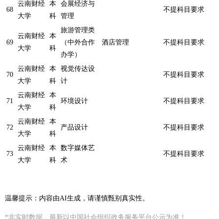
云南财经
本
会展经济与
68
不提科目要求
大学
科
管理
旅游管理类
云南财经
本
69
（中外合作
酒店管理
不提科目要求
大学
科
办学）
云南财经
本
视觉传达设
70
不提科目要求
大学
科
计
云南财经
本
71
环境设计
不提科目要求
大学
科
云南财经
本
72
产品设计
不提科目要求
大学
科
云南财经
本
数字媒体艺
73
不提科目要求
大学
科
术
温馨提示：内容由AI生成，请谨慎甄别真实性。
*非实时数据，最新以中国社会组织政务服务平台公示为准！