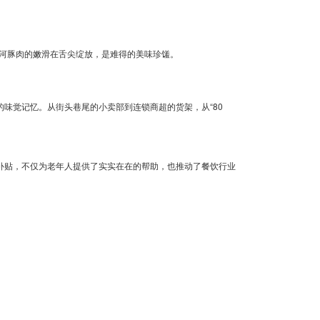
河豚肉的嫩滑在舌尖绽放，是难得的美味珍馐。
的味觉记忆。从街头巷尾的小卖部到连锁商超的货架，从“80
向补贴，不仅为老年人提供了实实在在的帮助，也推动了餐饮行业