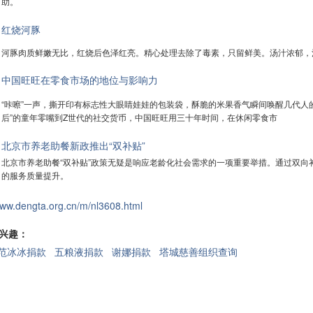
助。
红烧河豚
河豚肉质鲜嫩无比，红烧后色泽红亮。精心处理去除了毒素，只留鲜美。汤汁浓郁，
中国旺旺在零食市场的地位与影响力
“咔嚓”一声，撕开印有标志性大眼睛娃娃的包装袋，酥脆的米果香气瞬间唤醒几代人
后”的童年零嘴到Z世代的社交货币，中国旺旺用三十年时间，在休闲零食市
北京市养老助餐新政推出“双补贴”
北京市养老助餐“双补贴”政策无疑是响应老龄化社会需求的一项重要举措。通过双
的服务质量提升。
www.dengta.org.cn/m/nl3608.html
兴趣：
范冰冰捐款
五粮液捐款
谢娜捐款
塔城慈善组织查询