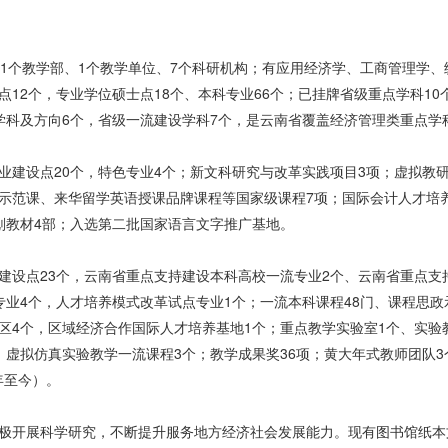
、1个教学部、1个教学单位、7个科研机构；有应用经济学、工商管理学、
点12个，专业学位硕士点18个、本科专业66个；已挂牌省级重点学科1
学科及方向6个，省级一流建设学科7个，是云南省覆盖经济管理类重点学
业建设点20个，特色专业4个；新文科研究与改革实践项目3项；虚拟教
示范课、来华留学英语授课品牌课程等国家级课程7项；国际会计人才培
划教材4部；入选第二批国家语言文字推广基地。
建设点23个，云南省重点支持建设本科高校一流专业2个、云南省重点支
专业4个，人才培养模式改革试点专业1个；一流本科课程48门、课程思政
区4个，区域经济合作国际人才培养基地1个；重点教学实验室1个、实验
，虚拟仿真实验教学一流课程3个；教学成果奖36项；黄大年式教师团队3
9年至今）。
极开展科学研究，不断提升服务地方经济社会发展能力。现有图书馆纸本文献