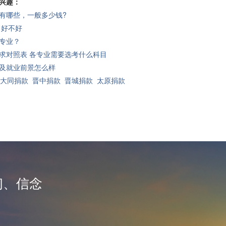
兴趣：
有哪些，一般多少钱?
 好不好
专业？
求对照表 各专业需要选考什么科目
及就业前景怎么样
大同捐款
晋中捐款
晋城捐款
太原捐款
韧、信念