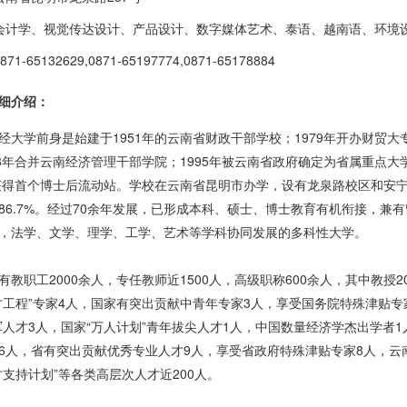
会计学、视觉传达设计、产品设计、数字媒体艺术、泰语、越南语、环境
871-65132629,0871-65197774,0871-65178884
细介绍：
经大学前身是始建于1951年的云南省财政干部学校；1979年开办财贸大
8年合并云南经济管理干部学院；1995年被云南省政府确定为省属重点大学
年获得首个博士后流动站。学校在云南省昆明市办学，设有龙泉路校区和安宁校
86.7%。经过70余年发展，已形成本科、硕士、博士教育有机衔接，兼
，法学、文学、理学、工学、艺术等学科协同发展的多科性大学。
教职工2000余人，专任教师近1500人，高级职称600余人，其中教授2
才工程”专家4人，国家有突出贡献中青年专家3人，享受国务院特殊津贴专家
军人才3人，国家“万人计划”青年拔尖人才1人，中国数量经济学杰出学者
6人，省有突出贡献优秀专业人才9人，享受省政府特殊津贴专家8人，云
支持计划”等各类高层次人才近200人。