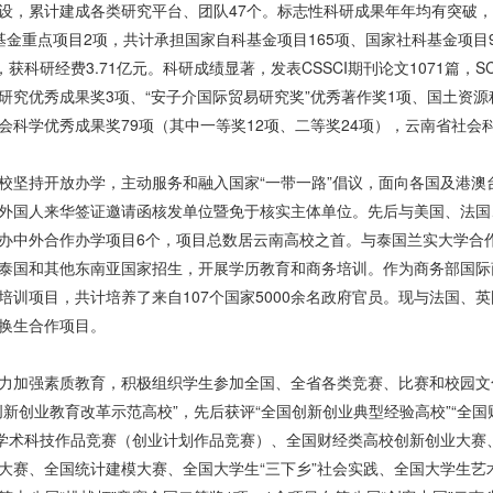
设，累计建成各类研究平台、团队47个。标志性科研成果年年均有突破，
基金重点项目2项，共计承担国家自科基金项目165项、国家社科基金项目9
获科研经费3.71亿元。科研成绩显著，发表CSSCI期刊论文1071篇，SCI
研究优秀成果奖3项、“安子介国际贸易研究奖”优秀著作奖1项、国土资源
会科学优秀成果奖79项（其中一等奖12项、二等奖24项），云南省社会科
校坚持开放办学，主动服务和融入国家“一带一路”倡议，面向各国及港
外国人来华签证邀请函核发单位暨免于核实主体单位。先后与美国、法国、
办中外合作办学项目6个，项目总数居云南高校之首。与泰国兰实大学合作
泰国和其他东南亚国家招生，开展学历教育和商务培训。作为商务部国际
培训项目，共计培养了来自107个国家5000余名政府官员。现与法国、
换生合作项目。
力加强素质教育，积极组织学生参加全国、全省各类竞赛、比赛和校园文
创新创业教育改革示范高校”，先后获评“全国创新创业典型经验高校”“全
外学术科技作品竞赛（创业计划作品竞赛）、全国财经类高校创新创业大
大赛、全国统计建模大赛、全国大学生“三下乡”社会实践、全国大学生