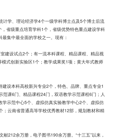
统计学、理论经济学4个一级学科博士点及5个博士后流
0个，省级重点培育学科1个，省级优势特色重点建设学科
科最集中最全面的学校之一。现有：
研室建设试点2个；有一流本科课程、精品课程、精品视
养模式创新实验区1个；教学成果奖1项；黄大年式教师
持建设本科高校新兴专业2个，特色、品牌、重点专业1
示范课6门、精品课程24门，双语教学示范课程6门；人
教学示范中心5个、虚拟仿真实验教学中心2个、虚拟仿
个；云南省普通高等学校优秀教材12部，规划教材和精
212余万册，电子图书190余万册。“十三五”以来，