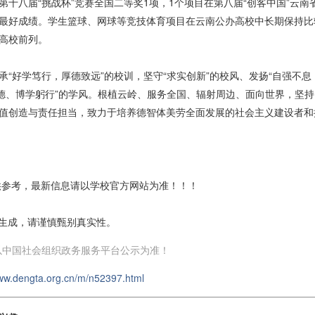
第十八届“挑战杯”竞赛全国二等奖1项，1个项目在第八届“创客中国”云
最好成绩。学生篮球、网球等竞技体育项目在云南公办高校中长期保持比
高校前列。
承“好学笃行，厚德致远”的校训，坚守“求实创新”的校风、发扬“自强不息
明德、博学躬行”的学风。根植云岭、服务全国、辐射周边、面向世界，坚
值创造与责任担当，致力于培养德智体美劳全面发展的社会主义建设者和
仅供参考，最新信息请以学校官方网站为准！！！
I生成，请谨慎甄别真实性。
以中国社会组织政务服务平台公示为准！
www.dengta.org.cn/m/n52397.html