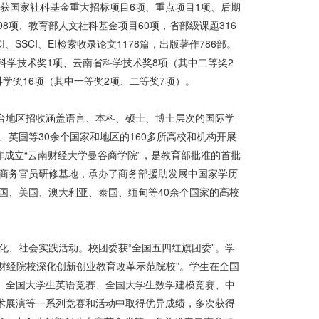
获国家社科基金重大招标项目6项、重点项目1项、后期
8项、教育部人文社科基金项目60项，省部级课题316
、SSCI、EI检索收录论文1178篇，出版著作786部。
科学技术奖1项、云南省科学技术奖8项（其中二等奖2
学奖16项（其中一等奖2项、二等奖7项）。
澳台地区招收涵盖语言、本科、硕士、博士层次的国际学
英国等30余个国家和地区的160多所高校和机构开展
成立“云南财经大学曼谷商学院”，是教育部批准的首批
商务官员研修基地，承办了商务部援助发展中国家学历
英国、美国、澳大利亚、泰国、缅甸等40余个国家的高校
化、社会实践活动。校团委获“全国五四红旗团委”。学
国财经院校深化创新创业教育改革示范院校”。学生在全国
赛、全国大学生英语竞赛、全国大学生数学建模竞赛、中
艺术展演等一系列竞赛和活动中取得优异成绩，多次获得